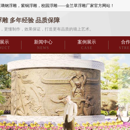
玻璃钢浮雕，紫铜浮雕，校园浮雕——金兰草浮雕厂家官方网站！
浮雕 多年经验 品质保障
，更懂制作，效果保证，打造更有品质的墙上艺术。
展示
新闻中心
案例展示
合
DUCT
NEWS
CASE
STR