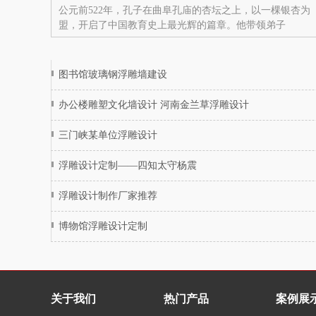
公元前522年，孔子在曲阜孔庙的杏坛之上，以一棵银杏为
盟，开启了中国教育史上最光辉的篇章。他带领弟子
图书馆玻璃钢浮雕墙建设
办公楼雕塑文化墙设计 河南金兰草浮雕设计
三门峡某单位浮雕设计
浮雕设计定制——四知太守杨震
浮雕设计制作厂家推荐
博物馆浮雕设计定制
关于我们
热门产品
案例展