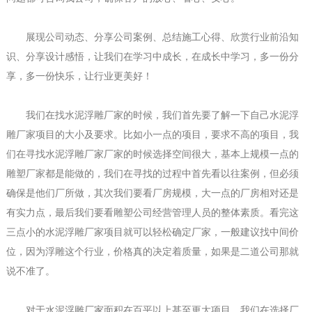
展现公司动态、分享公司案例、总结施工心得、欣赏行业前沿知
识、分享设计感悟，让我们在学习中成长，在成长中学习，多一份分
享，多一份快乐，让行业更美好！
我们在找
水泥浮雕厂家
的时候，我们首先要了解一下自己
水泥浮
雕厂家
项目的大小及要求。比如小一点的项目，要求不高的项目，我
们在寻找
水泥浮雕厂家
厂家的时候选择空间很大，基本上规模一点的
雕塑厂家都是能做的，我们在寻找的过程中首先看以往案例，但必须
确保是他们厂所做，其次我们要看厂房规模，大一点的厂房相对还是
有实力点，最后我们要看雕塑公司经营管理人员的整体素质。看完这
三点小的
水泥浮雕厂家
项目就可以轻松确定厂家，一般建议找中间价
位，因为浮雕这个行业，价格真的决定着质量，如果是二道公司那就
说不准了。
对于
水泥浮雕厂家
面积在百平以上甚至更大项目，我们在选择厂