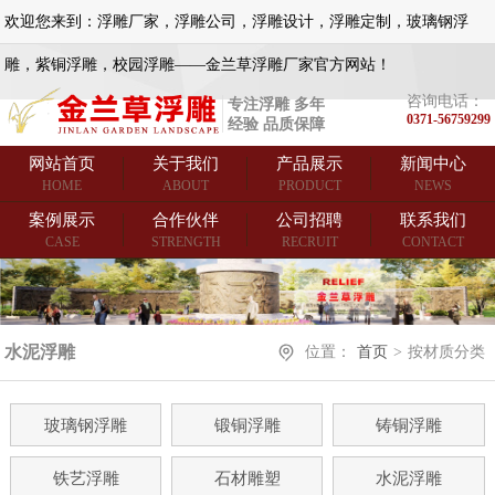
欢迎您来到：浮雕厂家，浮雕公司，浮雕设计，浮雕定制，玻璃钢浮
雕，紫铜浮雕，校园浮雕——金兰草浮雕厂家官方网站！
咨询电话：
专注浮雕 多年
0371-56759299
经验 品质保障
网站首页
关于我们
产品展示
新闻中心
HOME
ABOUT
PRODUCT
NEWS
案例展示
合作伙伴
公司招聘
联系我们
CASE
STRENGTH
RECRUIT
CONTACT
水泥浮雕
位置：
首页
>
按材质分类
玻璃钢浮雕
锻铜浮雕
铸铜浮雕
铁艺浮雕
石材雕塑
水泥浮雕