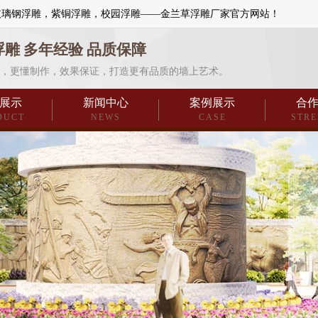
玻璃钢浮雕，紫铜浮雕，校园浮雕——金兰草浮雕厂家官方网站！
浮雕 多年经验 品质保障
，更懂制作，效果保证，打造更有品质的墙上艺术。
展示
新闻中心
案例展示
合
DUCT
NEWS
CASE
STR