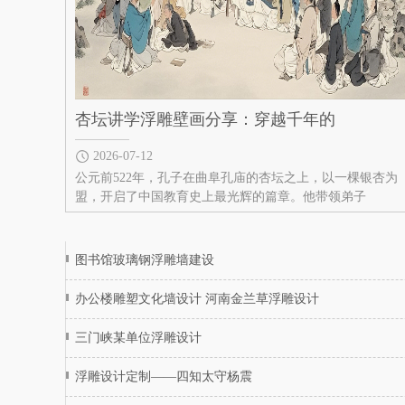
杏坛讲学浮雕壁画分享：穿越千年的
2026-07-12
公元前522年，孔子在曲阜孔庙的杏坛之上，以一棵银杏为
盟，开启了中国教育史上最光辉的篇章。他带领弟子
图书馆玻璃钢浮雕墙建设
办公楼雕塑文化墙设计 河南金兰草浮雕设计
三门峡某单位浮雕设计
浮雕设计定制——四知太守杨震