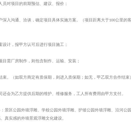
人员对项目的前期预估、建议、报价；
户深入沟通、洽谈，确定项目具体实施方案。（项目距离大于
公里的
100
案设计，报甲方认可后进行项目施工；
项目需厂房制作，则包含制作、运输、安装；
结束。（如双方商定有质保期，则进入质保期；如无，甲乙双方合作结束
司还会为乙方提供后期的维护、维修服务，工人所有费用由甲方支付。
务：景区
公园外墙浮雕
、学校
公园外墙浮雕
、护坡
公园外墙浮雕
、沿河
公
感、真实感的外墙景观浮雕文化建设。