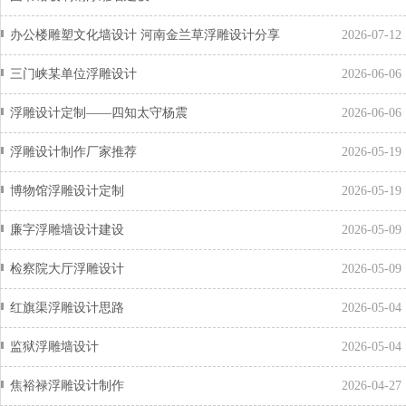
办公楼雕塑文化墙设计 河南金兰草浮雕设计分享
2026-07-12
三门峡某单位浮雕设计
2026-06-06
浮雕设计定制——四知太守杨震
2026-06-06
浮雕设计制作厂家推荐
2026-05-19
博物馆浮雕设计定制
2026-05-19
廉字浮雕墙设计建设
2026-05-09
检察院大厅浮雕设计
2026-05-09
红旗渠浮雕设计思路
2026-05-04
监狱浮雕墙设计
2026-05-04
焦裕禄浮雕设计制作
2026-04-27