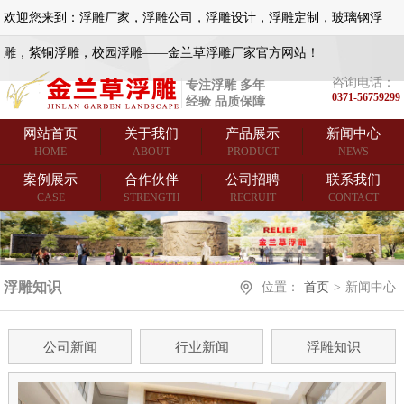
欢迎您来到：浮雕厂家，浮雕公司，浮雕设计，浮雕定制，玻璃钢浮
雕，紫铜浮雕，校园浮雕——金兰草浮雕厂家官方网站！
咨询电话：
专注浮雕 多年
0371-56759299
经验 品质保障
网站首页
关于我们
产品展示
新闻中心
HOME
ABOUT
PRODUCT
NEWS
案例展示
合作伙伴
公司招聘
联系我们
CASE
STRENGTH
RECRUIT
CONTACT
浮雕知识
位置：
首页
>
新闻中心
公司新闻
行业新闻
浮雕知识