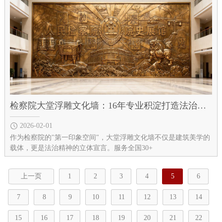
检察院大堂浮雕文化墙：16年专业积淀打造法治精神会客厅
2026-02-01
作为检察院的"第一印象空间"，大堂浮雕文化墙不仅是建筑美学的
载体，更是法治精神的立体宣言。服务全国30+
上一页
1
2
3
4
5
6
7
8
9
10
11
12
13
14
15
16
17
18
19
20
21
22