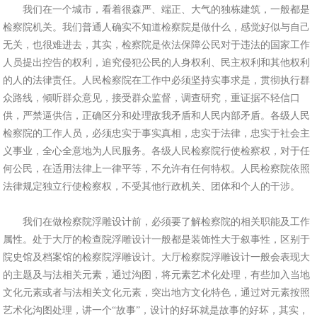
我们在一个城市，看着很森严、端正、大气的独栋建筑，一般都是
检察院机关。我们普通人确实不知道检察院是做什么，感觉好似与自己
无关，也很难进去，其实，检察院是依法保障公民对于违法的国家工作
人员提出控告的权利，追究侵犯公民的人身权利、民主权利和其他权利
的人的法律责任。人民检察院在工作中必须坚持实事求是，贯彻执行群
众路线，倾听群众意见，接受群众监督，调查研究，重证据不轻信口
供，严禁逼供信，正确区分和处理敌我矛盾和人民内部矛盾。各级人民
检察院的工作人员，必须忠实于事实真相，忠实于法律，忠实于社会主
义事业，全心全意地为人民服务。各级人民检察院行使检察权，对于任
何公民，在适用法律上一律平等，不允许有任何特权。人民检察院依照
法律规定独立行使检察权，不受其他行政机关、团体和个人的干涉。
我们在做检察院浮雕设计前，必须要了解检察院的相关职能及工作
属性。处于大厅的检查院浮雕设计一般都是装饰性大于叙事性，区别于
院史馆及档案馆的检察院浮雕设计。大厅检察院浮雕设计一般会表现大
的主题及与法相关元素，通过沟图，将元素艺术化处理，有些加入当地
文化元素或者与法相关文化元素，突出地方文化特色，通过对元素按照
艺术化沟图处理，讲一个“故事”，设计的好坏就是故事的好坏，其实，