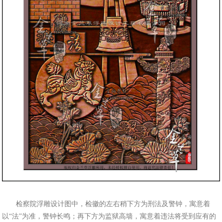
检察院浮雕设计图中，检徽的左右稍下方为刑法及警钟，寓意着
以“法”为准，警钟长鸣；再下方为监狱高墙，寓意着违法将受到应有的