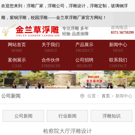
欢迎您来到：浮雕厂家，浮雕公司，浮雕设计，浮雕定制，玻璃钢浮
雕，紫铜浮雕，校园浮雕——金兰草浮雕厂家官方网站！
咨询电话：
专注浮雕 多年
0371-56759299
经验 品质保障
网站首页
关于我们
产品展示
新闻中心
HOME
ABOUT
PRODUCT
NEWS
案例展示
合作伙伴
公司招聘
联系我们
CASE
STRENGTH
RECRUIT
CONTACT
公司新闻
位置：
首页
>
新闻中心
公司新闻
行业新闻
浮雕知识
检察院大厅浮雕设计