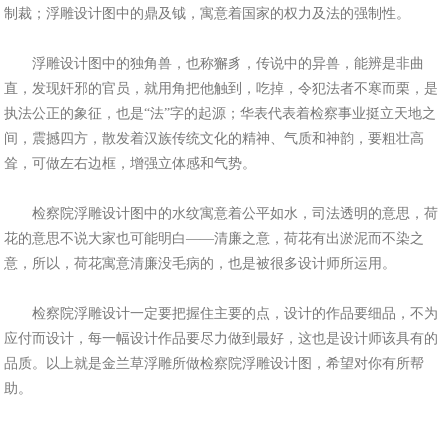
制裁；浮雕设计图中的鼎及钺，寓意着国家的权力及法的强制性。
浮雕设计图中的独角兽，也称獬豸，传说中的异兽，能辨是非曲
直，发现奸邪的官员，就用角把他触到，吃掉，令犯法者不寒而栗，是
执法公正的象征，也是“法”字的起源；华表代表着检察事业挺立天地之
间，震撼四方，散发着汉族传统文化的精神、气质和神韵，要粗壮高
耸，可做左右边框，增强立体感和气势。
检察院浮雕设计图中的水纹寓意着公平如水，司法透明的意思，荷
花的意思不说大家也可能明白——清廉之意，荷花有出淤泥而不染之
意，所以，荷花寓意清廉没毛病的，也是被很多设计师所运用。
检察院浮雕设计一定要把握住主要的点，设计的作品要细品，不为
应付而设计，每一幅设计作品要尽力做到最好，这也是设计师该具有的
品质。以上就是金兰草浮雕所做检察院浮雕设计图，希望对你有所帮
助。